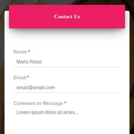
Contact Us
Nome
*
Email
*
Comment or Message
*