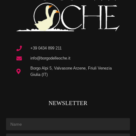
+39 0434 899 211
info@borgodelleoche.it
Borgo Alpi 5, Valvasone Arzene, Friuli Venezia
Giulia (IT)
NEWSLETTER