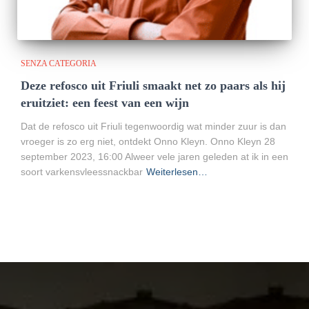
SENZA CATEGORIA
Deze refosco uit Friuli smaakt net zo paars als hij
eruitziet: een feest van een wijn
Dat de refosco uit Friuli tegenwoordig wat minder zuur is dan
vroeger is zo erg niet, ontdekt Onno Kleyn. Onno Kleyn 28
september 2023, 16:00 Alweer vele jaren geleden at ik in een
soort varkensvleessnackbar
Weiterlesen…