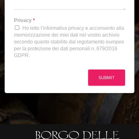
Privacy
*
Ho letto l'informativa privacy e acconsento alla
memorizzazione dei miei dati nel vostro archivio
secondo quanto stabilito dal regolamento europeo
per la protezione dei dati personali n. 679/2016
GDPR.
SUBMIT