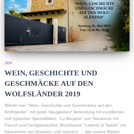
2019
WEIN, GESCHICHTE UND
GESCHMÄCKE AUF DEN
WOLFSLÄNDER 2019
Wieder hier “Wein, Geschichte und Geschmäcke auf den
Wolfsländer” mit guten Neuigkeiten! Verkostung mit exzellenten
und typischen Spezialitäten: “La Becjarie” von Valvasone mit
Fleisch und handgemachten Wurstwaren “Latteria di Taiedo” mit
Käsesorten von Massimo und natürlich … alle unsere Weine!