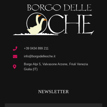
+39 0434 899 211
info@borgodelleoche.it
Borgo Alpi 5, Valvasone Arzene, Friuli Venezia
Giulia (IT)
NEWSLETTER