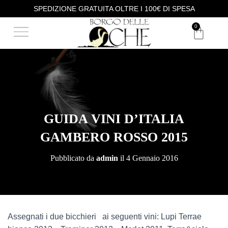
SPEDIZIONE GRATUITA OLTRE I 100€ DI SPESA
DEGUSTAZIONE VINI
ACQUISTA I NOSTRI VINI
0
GUIDA VINI D’ITALIA
GAMBERO ROSSO 2015
Pubblicato da
admin
il
4 Gennaio 2016
Assegnati i due bicchieri ai seguenti vini: Lupi Terrae