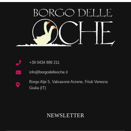
+39 0434 899 211
info@borgodelleoche.it
Borgo Alpi 5, Valvasone Arzene, Friuli Venezia
Giulia (IT)
NEWSLETTER