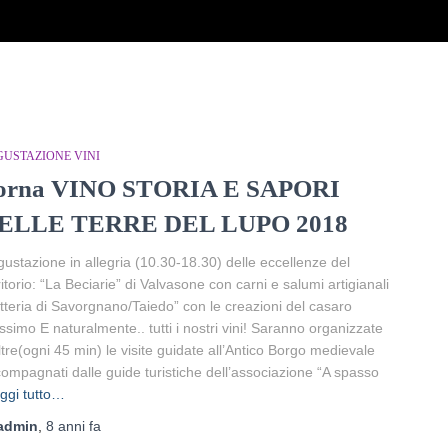
GUSTAZIONE VINI
orna VINO STORIA E SAPORI
ELLE TERRE DEL LUPO 2018
ustazione in allegria (10.30-18.30) delle eccellenze del
ritorio: “La Beciarie” di Valvasone con carni e salumi artigianali
tteria di Savorgnano/Taiedo” con le creazioni del casaro
simo E naturalmente.. tutti i nostri vini! Saranno organizzate
ltre(ogni 45 min) le visite guidate all’Antico Borgo medievale
ompagnati dalle guide turistiche dell’associazione “A spasso
ggi tutto…
admin
,
8 anni
fa