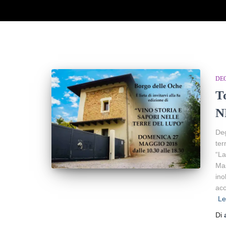
DE
T
N
Deg
ter
“La
Mas
ino
acc
Le
Di