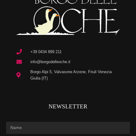
+39 0434 899 211
info@borgodelleoche.it
Borgo Alpi 5, Valvasone Arzene, Friuli Venezia
Giulia (IT)
NEWSLETTER