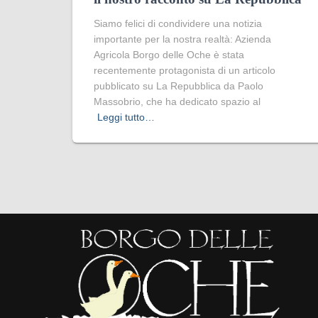
Siamo felici di condividere una notizia
importante per la nostra realtà: Azienda
Agricola Borgo delle Oche è stata
recentemente protagonista di un articolo
pubblicato su La Repubblica da Paolo
Massobrio, che ha dedicato spazio al
Leggi tutto…