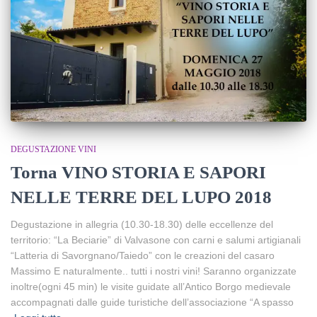
DEGUSTAZIONE VINI
Torna VINO STORIA E SAPORI
NELLE TERRE DEL LUPO 2018
Degustazione in allegria (10.30-18.30) delle eccellenze del
territorio: “La Beciarie” di Valvasone con carni e salumi artigianali
“Latteria di Savorgnano/Taiedo” con le creazioni del casaro
Massimo E naturalmente.. tutti i nostri vini! Saranno organizzate
inoltre(ogni 45 min) le visite guidate all’Antico Borgo medievale
accompagnati dalle guide turistiche dell’associazione “A spasso